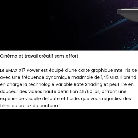
Cinéma et travail créatif sans effort
Le BMAX X17 Power est équipé d'une carte graphique Intel Iris Xe
avec une fréquence dynamique maximale de 1,45 GHz. Il prend
en charge la technologie Variable Rate Shading et peut lire en
douceur des vidéos haute définition 4K/60 ips, offrant une
expérience visuelle délicate et fluide, que vous regardiez des
films ou créiez du contenu !