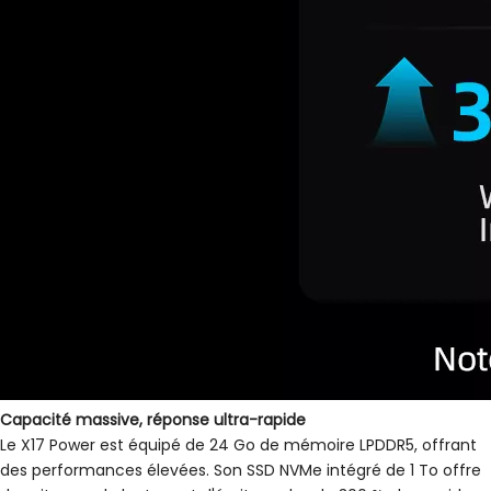
Capacité massive, réponse ultra-rapide
Le X17 Power est équipé de 24 Go de mémoire LPDDR5, offrant
des performances élevées. Son SSD NVMe intégré de 1 To offre