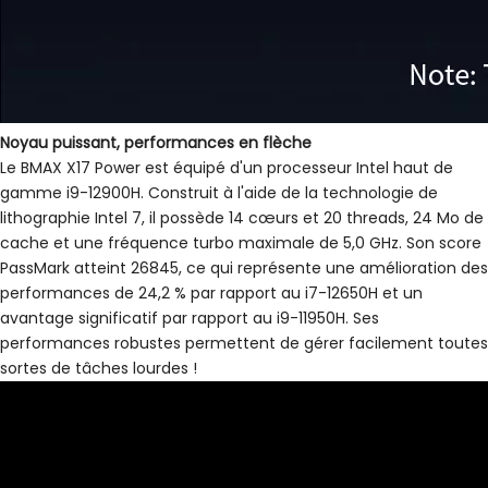
Noyau puissant, performances en flèche
Le BMAX X17 Power est équipé d'un processeur Intel haut de
gamme i9-12900H. Construit à l'aide de la technologie de
lithographie Intel 7, il possède 14 cœurs et 20 threads, 24 Mo de
cache et une fréquence turbo maximale de 5,0 GHz. Son score
PassMark atteint 26845, ce qui représente une amélioration des
performances de 24,2 % par rapport au i7-12650H et un
avantage significatif par rapport au i9-11950H. Ses
performances robustes permettent de gérer facilement toutes
sortes de tâches lourdes !