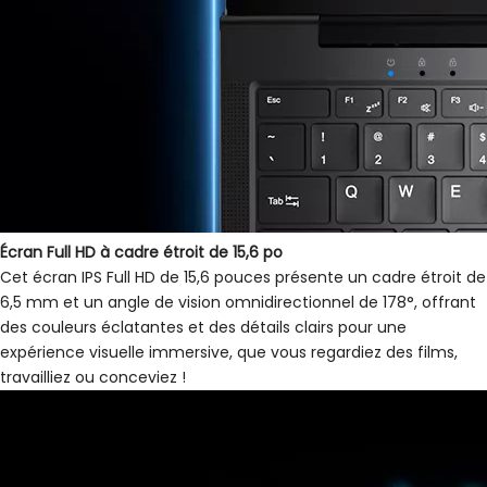
Écran Full HD à cadre étroit de 15,6 po
Cet écran IPS Full HD de 15,6 pouces présente un cadre étroit de
6,5 mm et un angle de vision omnidirectionnel de 178°, offrant
des couleurs éclatantes et des détails clairs pour une
expérience visuelle immersive, que vous regardiez des films,
travailliez ou conceviez !