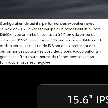
Configuration de pointe, performances exceptionnelles
Le MaxBook X17 Power est équipé d'un processeur Intel Core i9-
12900H avec un turbo boost jusqu'à 5,0 GHz, de 24 Go de
mémoire LPDDR5, d'un disque SSD haute vitesse NVMe de 1 To
et d'un écran FHD Full HD de 15,6 pouces. Combinant des
performances puissantes avec des visuels époustouflants, il
gère sans effort toutes sortes de tâches complexes. Sa
formidable force est inégalée !