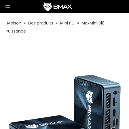
Maison
»
Des produits
»
Mini PC
»
MaxMini B10
Puissance