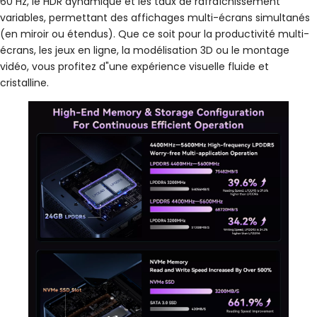
60 Hz, le HDR dynamique et les taux de rafraîchissement
variables, permettant des affichages multi-écrans simultanés
(en miroir ou étendus). Que ce soit pour la productivité multi-
écrans, les jeux en ligne, la modélisation 3D ou le montage
vidéo, vous profitez d"une expérience visuelle fluide et
cristalline.