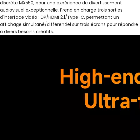
discrète MX550, pour une expérience de divertissement
audiovisuel exceptionnelle. Prend en charge trois sorties
d'interface vidéo : DP/HDMI 2.1/Type-C, permettant un
affichage simultané/différentiel sur trois écrans pour répondre
à divers besoins créatifs.