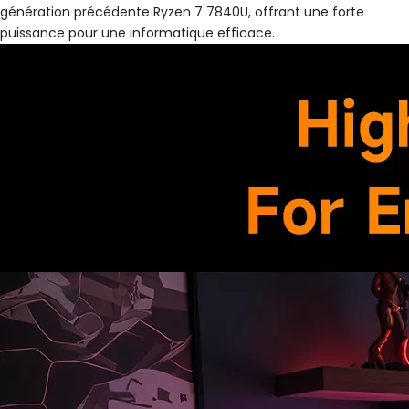
génération précédente Ryzen 7 7840U, offrant une forte
puissance pour une informatique efficace.