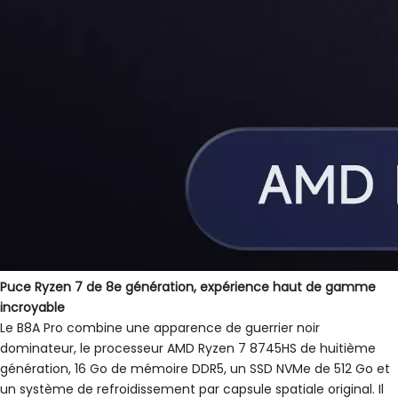
Puce Ryzen 7 de 8e génération, expérience haut de gamme
incroyable
Le B8A Pro combine une apparence de guerrier noir
dominateur, le processeur AMD Ryzen 7 8745HS de huitième
génération, 16 Go de mémoire DDR5, un SSD NVMe de 512 Go et
un système de refroidissement par capsule spatiale original. Il