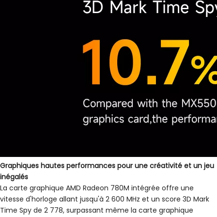
Graphiques hautes performances pour une créativité et un jeu
inégalés
La carte graphique AMD Radeon 780M intégrée offre une
vitesse d'horloge allant jusqu'à 2 600 MHz et un score 3D Mark
Time Spy de 2 778, surpassant même la carte graphique