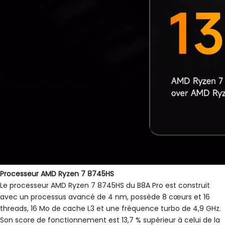
Processeur AMD Ryzen 7 8745HS
Le processeur AMD Ryzen 7 8745HS du B8A Pro est construit
avec un processus avancé de 4 nm, possède 8 cœurs et 16
threads, 16 Mo de cache L3 et une fréquence turbo de 4,9 GHz.
Son score de fonctionnement est 13,7 % supérieur à celui de la