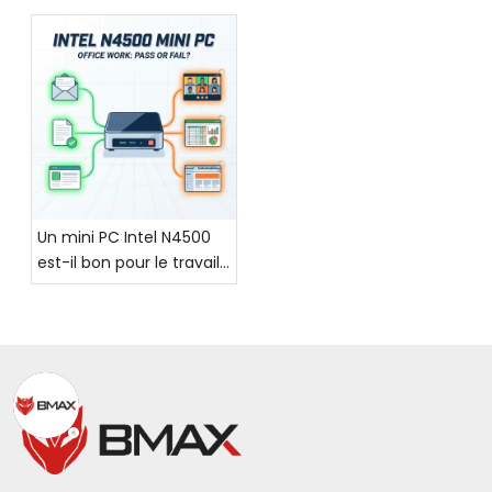
BMAX MaxMini B6, un
mini PC élégant et cool,
fait des débuts
époustouflants !
Un mini PC Intel N4500
est-il bon pour le travail
de bureau quotidien ?