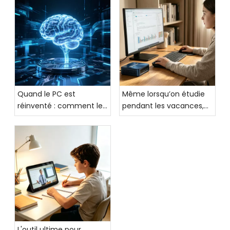
Quand le PC est
Même lorsqu’on étudie
réinventé : comment les
pendant les vacances,
PC IA réécrivent la
les performances de
logique de croissance de
l’ordinateur ne peuvent
l'industrie mondiale du
être négligées ! Ce PC IA
PC
vous accompagnera
pour des vacances
efficaces et
épanouissantes
L'outil ultime pour