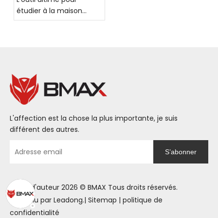
étudier à la maison
pendant les vacances :
la tablette grand écran
BMAX MaxPad I14 :
débloquez une nouvelle
expérience
d'apprentissage efficace
L'affection est la chose la plus importante, je suis
différent des autres.
S’abonner
droits d'auteur
2026
© BMAX Tous droits réservés.
Soutenu par
Leadong
.|
Sitemap
|
politique de
confidentialité