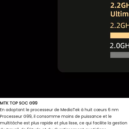
MTK TOP SOC G99
En adoptant le processeur de MediaTek à huit cœurs 6 nm
Processeur G99, il consomme moins de puissance et le
multitâche est plus rapide et plus lisse, ce qui facilite la gestion