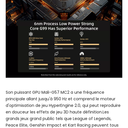
Son puissant GPU Mali-G57 MC2 a une fréquence
principale allant jusqu'à 950 Hz et comprend le moteur
d'optimisation de jeu HyperEngine 2.0, qui peut reproduire
en douceur les effets de jeu 3D haute définition.Les
grands jeux grand public tels que League of Legends,
Peace Elite, Genshin Impact et Kart Racing peuvent tous