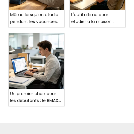
Même lorsqu’on étudie
L'outil ultime pour
pendant les vacances,
étudier à la maison
les performances de
pendant les vacances :
l’ordinateur ne peuvent
la tablette grand écran
être négligées ! Ce PC IA
BMAX MaxPad I14 :
vous accompagnera
débloquez une nouvelle
pour des vacances
expérience
efficaces et
d'apprentissage efficace
épanouissantes
Un premier choix pour
les débutants : le BMAX
AI Laptop X17 Turbo :
équilibré, haut de
gamme et d'un
excellent rapport